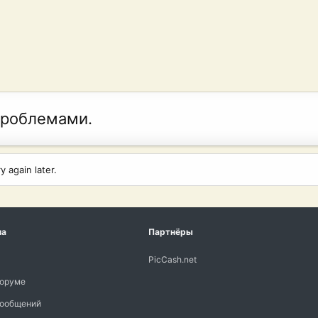
проблемами.
 again later.
ма
Партнёры
PicCash.net
форуме
сообщений