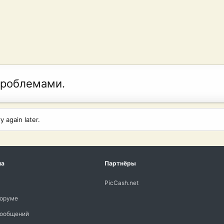
проблемами.
 again later.
ма
Партнёры
PicCash.net
форуме
сообщений