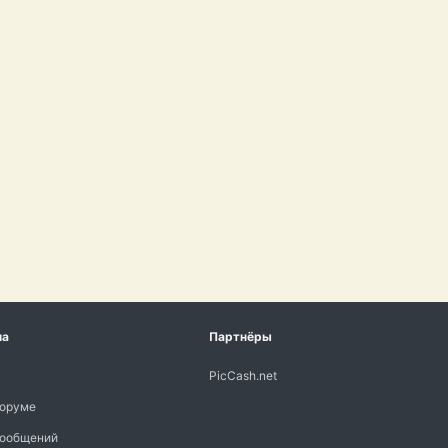
ма
Партнёры
PicCash.net
форуме
сообщений