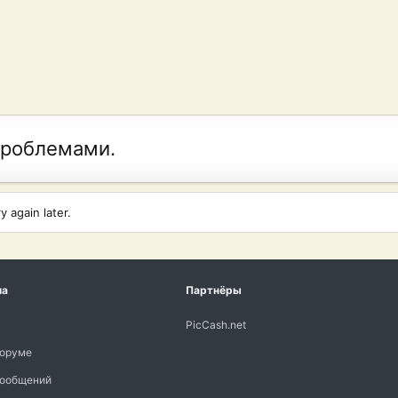
проблемами.
 again later.
ма
Партнёры
PicCash.net
форуме
сообщений