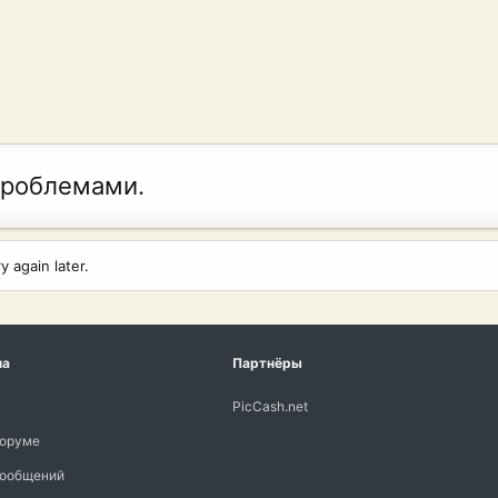
проблемами.
 again later.
ма
Партнёры
PicCash.net
форуме
сообщений