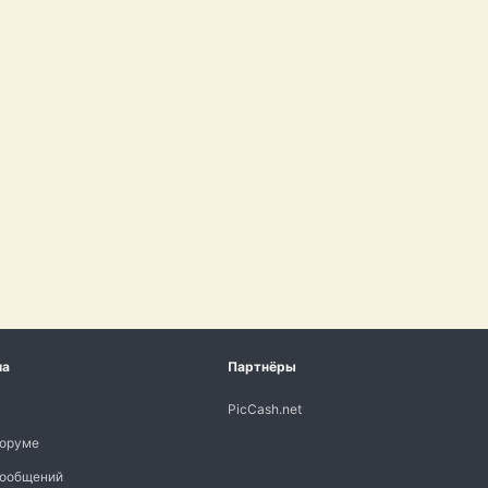
ма
Партнёры
PicCash.net
форуме
сообщений