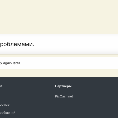
проблемами.
 again later.
ма
Партнёры
PicCash.net
форуме
сообщений