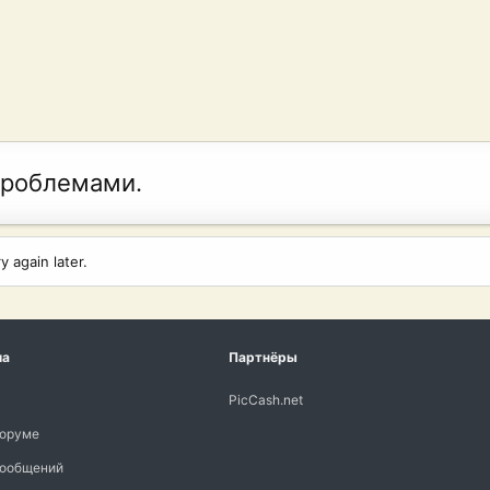
проблемами.
 again later.
ма
Партнёры
PicCash.net
форуме
сообщений