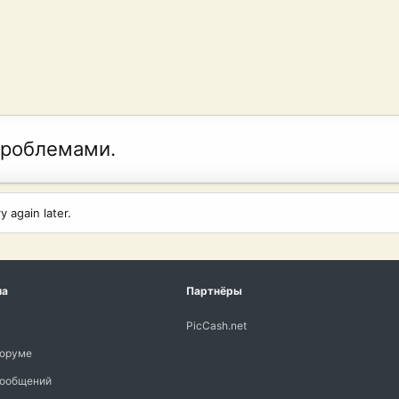
проблемами.
 again later.
ма
Партнёры
PicCash.net
форуме
сообщений