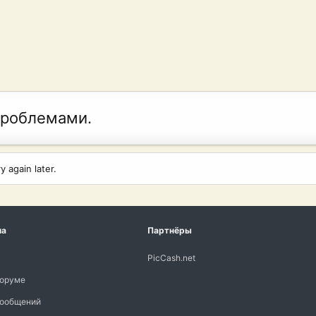
проблемами.
 again later.
ма
Партнёры
PicCash.net
форуме
сообщений