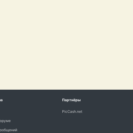
ма
Партнёры
PicCash.net
форуме
сообщений