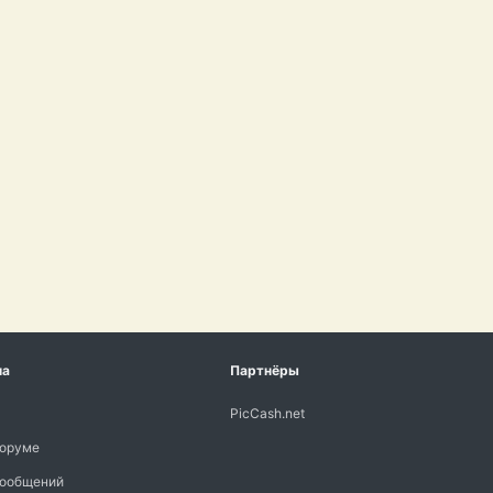
ма
Партнёры
PicCash.net
форуме
сообщений