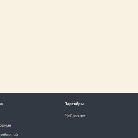
ма
Партнёры
PicCash.net
форуме
сообщений