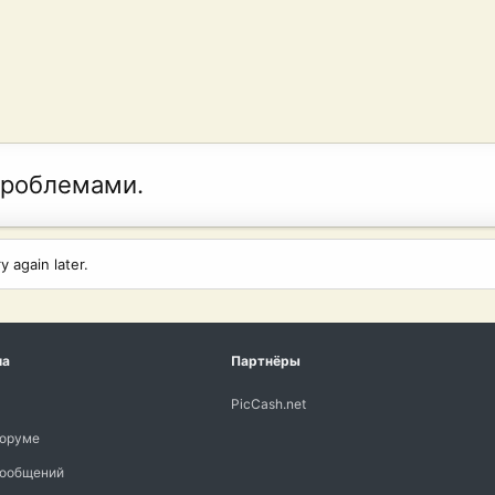
проблемами.
 again later.
ма
Партнёры
PicCash.net
форуме
сообщений