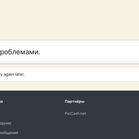
проблемами.
 again later.
ма
Партнёры
PicCash.net
форуме
сообщений