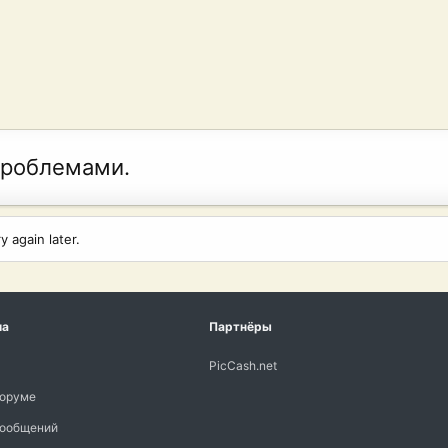
проблемами.
 again later.
ма
Партнёры
PicCash.net
форуме
сообщений