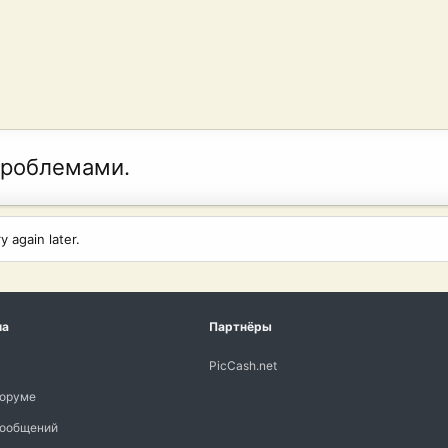
проблемами.
 again later.
ма
Партнёры
PicCash.net
форуме
сообщений