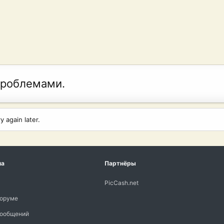
проблемами.
 again later.
ма
Партнёры
PicCash.net
форуме
сообщений