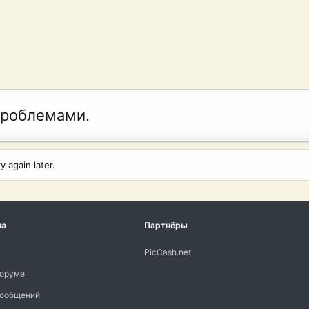
проблемами.
 again later.
ма
Партнёры
PicCash.net
форуме
сообщений