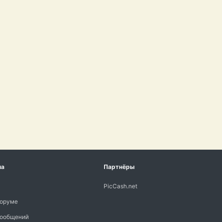
ма
Партнёры
PicCash.net
форуме
сообщений