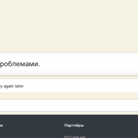
проблемами.
 again later.
ма
Партнёры
PicCash.net