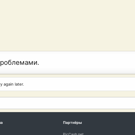
проблемами.
 again later.
ма
Партнёры
PicCash.net