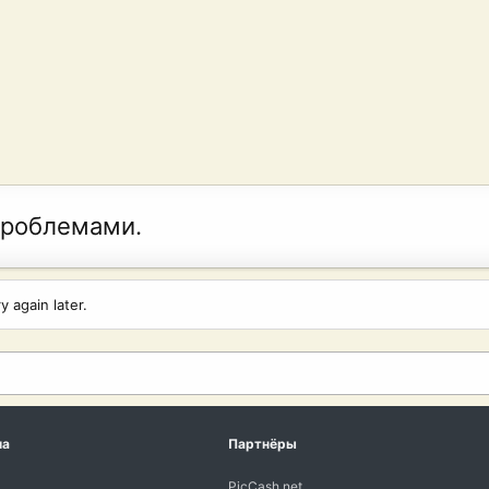
проблемами.
 again later.
ма
Партнёры
PicCash.net