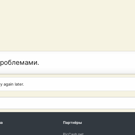
проблемами.
 again later.
ма
Партнёры
PicCash.net