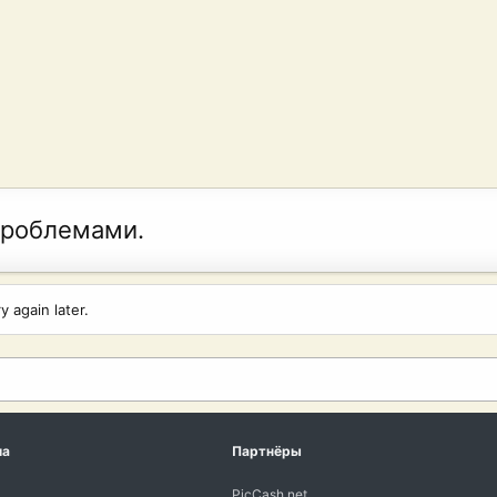
проблемами.
 again later.
ма
Партнёры
PicCash.net