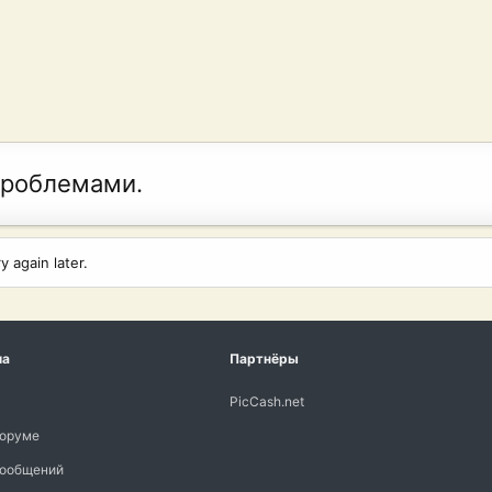
проблемами.
 again later.
ма
Партнёры
PicCash.net
форуме
сообщений