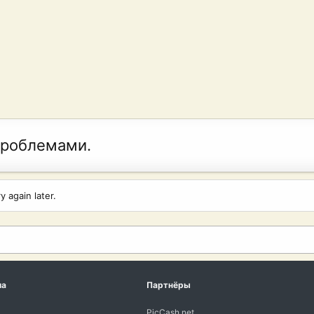
проблемами.
 again later.
ма
Партнёры
PicCash.net