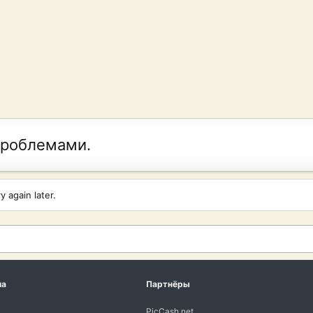
проблемами.
 again later.
ма
Партнёры
PicCash.net