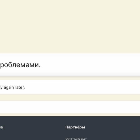
проблемами.
 again later.
ма
Партнёры
PicCash.net