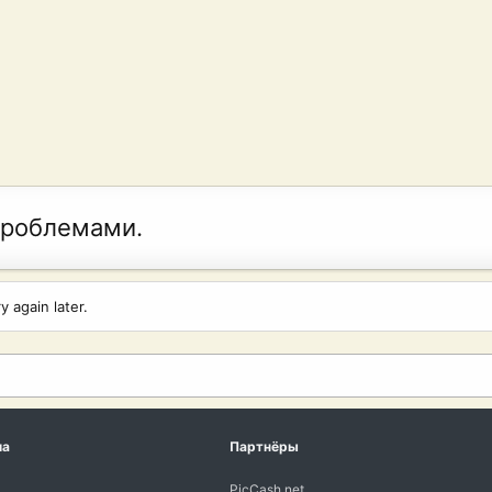
проблемами.
 again later.
ма
Партнёры
PicCash.net