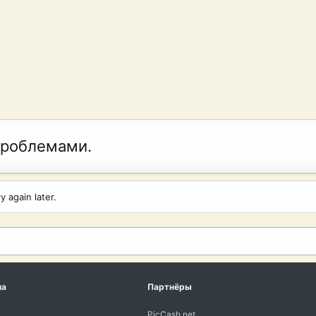
проблемами.
 again later.
ма
Партнёры
PicCash.net