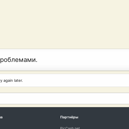
проблемами.
 again later.
ма
Партнёры
PicCash.net