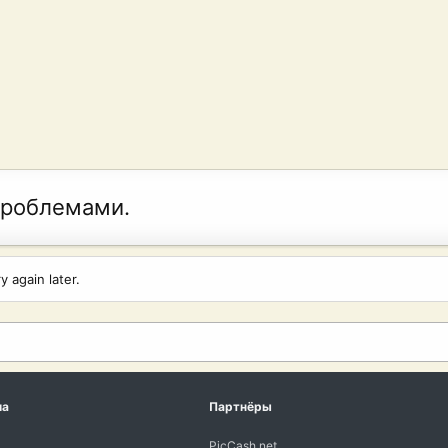
проблемами.
 again later.
ма
Партнёры
PicCash.net