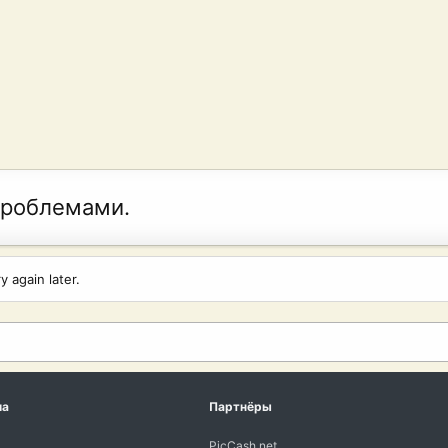
проблемами.
 again later.
ма
Партнёры
PicCash.net