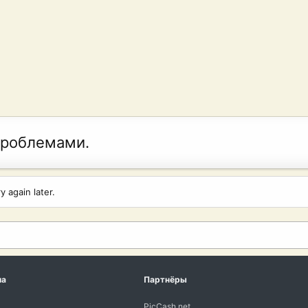
проблемами.
 again later.
ма
Партнёры
PicCash.net