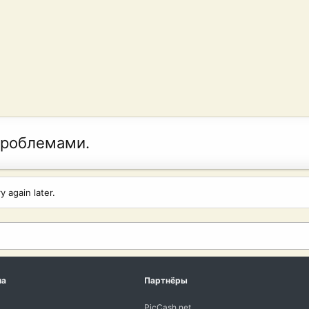
проблемами.
 again later.
ма
Партнёры
PicCash.net